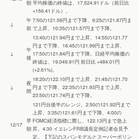
朝
平均株価の終値は、17,524.91ドル（前日比
+156.41ドル）。
午
7:50の121.56円まで下降、9:25の121.87円ま
↓
前
で上昇、10:35の121.57円まで下降。
13:40の121.94円まで上昇、14:55の121.77
円まで下降、16:45の121.99円まで上昇、
午
↓
17:50の121.84円まで下降。日経平均株価の
後
終値は、19,049.91円 前日比 +484.01円
(+2.61%)。
18:20の122.10円まで上昇、21:45の121.70
夜
↓
円まで下降、22:35の121.93円まで上昇、
間
23:50の121.74円まで下降。
121円台後半のレンジ。2:50の121.92円まで
上昇、3:35の121.61円まで下降、4:00の
早
FOMC経済指標に際し、122.13円まで急上
12/17
朝
昇。4:30 イエレンFRB議長定例記者会見予
定。【下記のスパンモデルとスーパーボリン