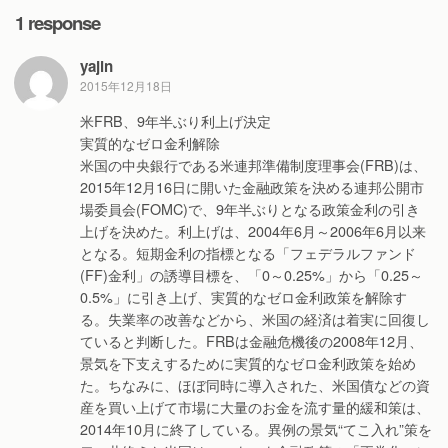
1 response
yajin
2015年12月18日
米FRB、9年半ぶり利上げ決定
実質的なゼロ金利解除
米国の中央銀行である米連邦準備制度理事会(FRB)は、
2015年12月16日に開いた金融政策を決める連邦公開市
場委員会(FOMC)で、9年半ぶりとなる政策金利の引き
上げを決めた。利上げは、2004年6月～2006年6月以来
となる。短期金利の指標となる「フェデラルファンド
(FF)金利」の誘導目標を、「0～0.25%」から「0.25～
0.5%」に引き上げ、実質的なゼロ金利政策を解除す
る。失業率の改善などから、米国の経済は着実に回復し
ていると判断した。FRBは金融危機後の2008年12月、
景気を下支えするために実質的なゼロ金利政策を始め
た。ちなみに、ほぼ同時に導入された、米国債などの資
産を買い上げて市場に大量のお金を流す量的緩和策は、
2014年10月に終了している。異例の景気“てこ入れ”策を