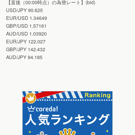
【直後（00:00時点）の為替レート】(bid)
USD/JPY 90.625
EUR/USD 1.34649
GBP/USD 1.57161
AUD/USD 1.03920
EUR/JPY 122.027
GBP/JPY 142.432
AUD/JPY 94.185