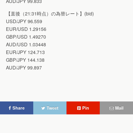
AUD/JPY 99.833
【直後（21:31時点）の為替レート】(bid)
USD/JPY 96.559
EUR/USD 1.29156
GBP/USD 1.49270
AUD/USD 1.03448
EUR/JPY 124.713
GBP/JPY 144.138
AUD/JPY 99.897
Share
Tweet
Pin
Mail