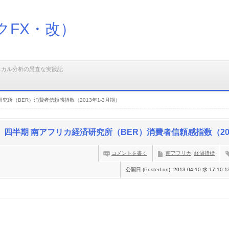
クFX・改）
ニカル分析の愚直な実践記
究所（BER）消費者信頼感指数（2013年1-3月期）
四半期 南アフリカ経済研究所（BER）消費者信頼感指数（201
コメントを書く
南アフリカ
,
経済指標
公開日 (Posted on):
2013-04-10 水 17:10:1