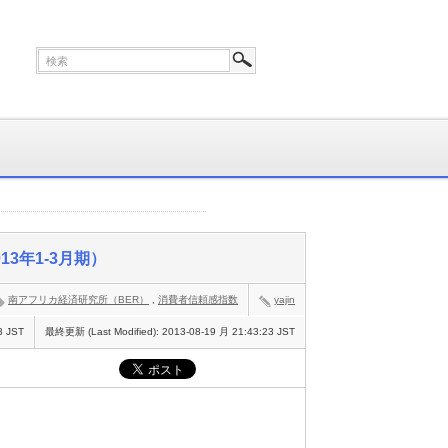
3年1-3月期）
南アフリカ経済研究所（BER）
,
消費者信頼感指数
yajin
3 JST
最終更新 (Last Modified):
2013-08-19 月 21:43:23 JST