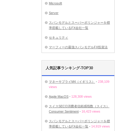
Microsoft
Server
スパンモデルとスーパーボリンジャーを標
準搭載しているFX会社一覧
セキュリティ
マーフィーの最強スパンモデルFX投資法
人気記事ランキング-TOP30
マネーサプライM4（イギリス）
-
238,109
views
Apple MacOS
-
128,308 views
スイスSECO消費者信頼感指数（スイス）
Consumer Sentiment
-
16,423 views
スパンモデルとスーパーボリンジャーを標
準搭載しているFX会社一覧
-
14,919 views