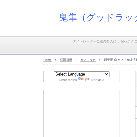
鬼隼（グッドラッ
デイトレーダー金運の野人によるFXテク
Home
経済指標
南アフリカ
四半期 南アフリカ経済研
Powered by
Translate