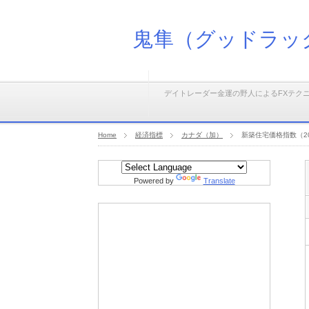
鬼隼（グッドラッ
デイトレーダー金運の野人によるFXテク
Home
経済指標
カナダ（加）
新築住宅価格指数（20
Powered by
Translate