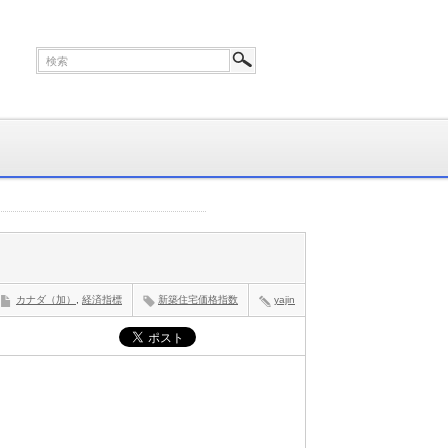
カナダ（加）
,
経済指標
新築住宅価格指数
yajin