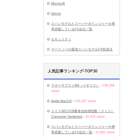
Microsoft
Server
スパンモデルとスーパーボリンジャーを標
準搭載しているFX会社一覧
セキュリティ
マーフィーの最強スパンモデルFX投資法
人気記事ランキング-TOP30
マネーサプライM4（イギリス）
-
238,099
views
Apple MacOS
-
128,207 views
スイスSECO消費者信頼感指数（スイス）
Consumer Sentiment
-
16,419 views
スパンモデルとスーパーボリンジャーを標
準搭載しているFX会社一覧
-
14,902 views