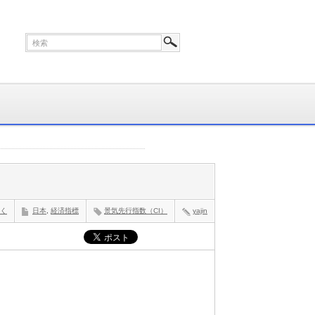
く
日本
,
経済指標
景気先行指数（CI）
yajin