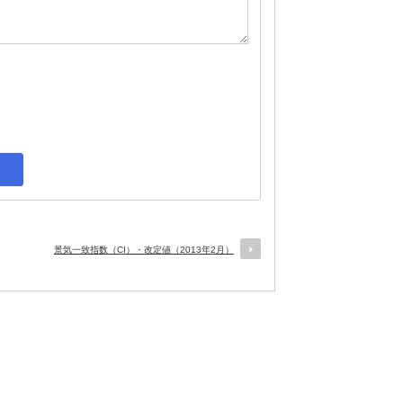
景気一致指数（CI）・改定値（2013年2月）