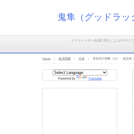
鬼隼（グッドラッ
デイトレーダー金運の野人によるFXテク
Home
経済指標
日本
景気先行指数（CI）・改定値（
Powered by
Translate