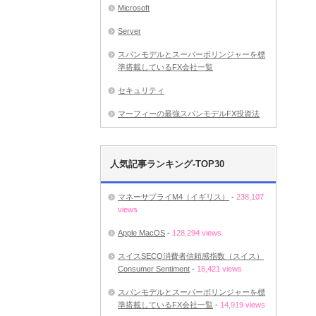
Microsoft
Server
スパンモデルとスーパーボリンジャーを標
準搭載しているFX会社一覧
セキュリティ
マーフィーの最強スパンモデルFX投資法
人気記事ランキング-TOP30
マネーサプライM4（イギリス）
-
238,107
views
Apple MacOS
-
128,294 views
スイスSECO消費者信頼感指数（スイス）
Consumer Sentiment
-
16,421 views
スパンモデルとスーパーボリンジャーを標
準搭載しているFX会社一覧
-
14,919 views