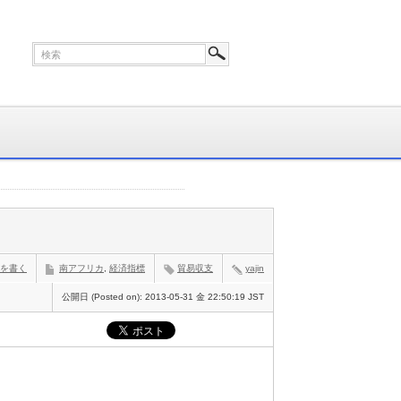
を書く
南アフリカ
,
経済指標
貿易収支
yajin
公開日 (Posted on):
2013-05-31 金 22:50:19 JST