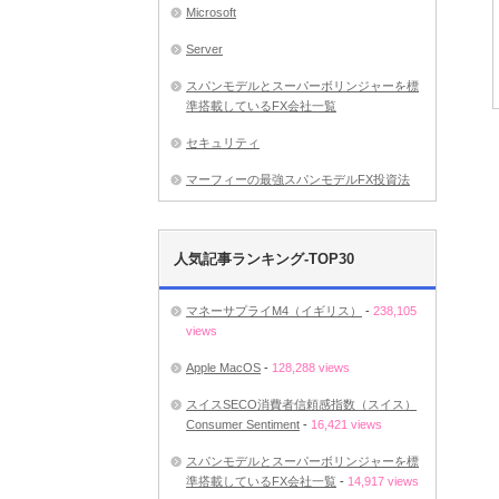
Microsoft
Server
スパンモデルとスーパーボリンジャーを標
準搭載しているFX会社一覧
セキュリティ
マーフィーの最強スパンモデルFX投資法
人気記事ランキング-TOP30
マネーサプライM4（イギリス）
-
238,105
views
Apple MacOS
-
128,288 views
スイスSECO消費者信頼感指数（スイス）
Consumer Sentiment
-
16,421 views
スパンモデルとスーパーボリンジャーを標
準搭載しているFX会社一覧
-
14,917 views