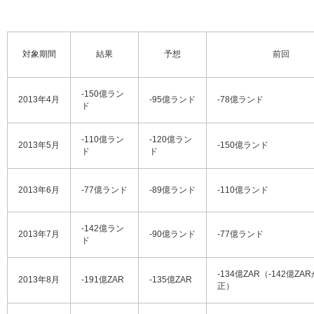
対象期間
結果
予想
前回
-150億ラン
2013年4月
-95億ランド
-78億ランド
ド
-110億ラン
-120億ラン
2013年5月
-150億ランド
ド
ド
2013年6月
-77億ランド
-89億ランド
-110億ランド
-142億ラン
2013年7月
-90億ランド
-77億ランド
ド
-134億ZAR（-142億ZA
2013年8月
-191億ZAR
-135億ZAR
正）