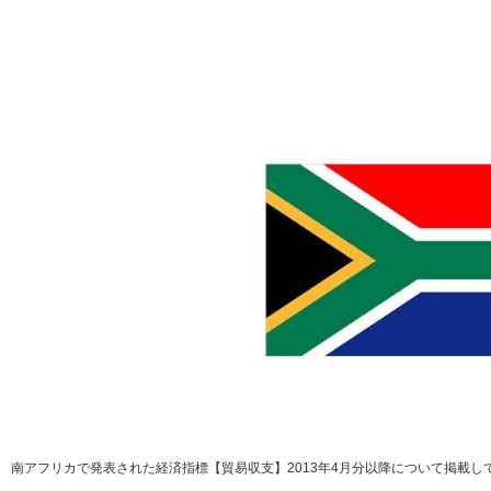
南アフリカで発表された経済指標【貿易収支】2013年4月分以降について掲載し