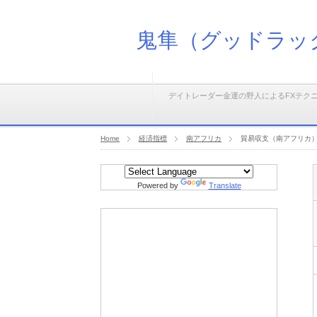
鬼隼（グッドラッ
デイトレーダー金運の野人によるFXテク
Home
経済指標
南アフリカ
貿易収支（南アフリカ
Powered by
Translate