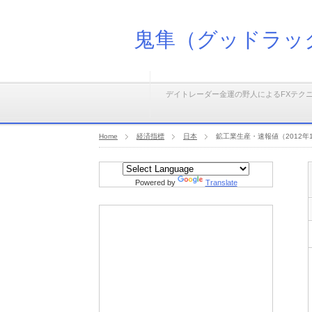
鬼隼（グッドラッ
デイトレーダー金運の野人によるFXテク
Home
経済指標
日本
鉱工業生産・速報値（2012年
Powered by
Translate