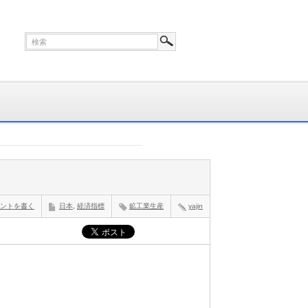
ントを書く
日本
,
経済指標
鉱工業生産
yajin