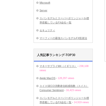
Microsoft
Server
スパンモデルとスーパーボリンジャーを標
準搭載しているFX会社一覧
セキュリティ
マーフィーの最強スパンモデルFX投資法
人気記事ランキング-TOP30
マネーサプライM4（イギリス）
-
238,108
views
Apple MacOS
-
128,297 views
スイスSECO消費者信頼感指数（スイス）
Consumer Sentiment
-
16,423 views
スパンモデルとスーパーボリンジャーを標
準搭載しているFX会社一覧
-
14,919 views