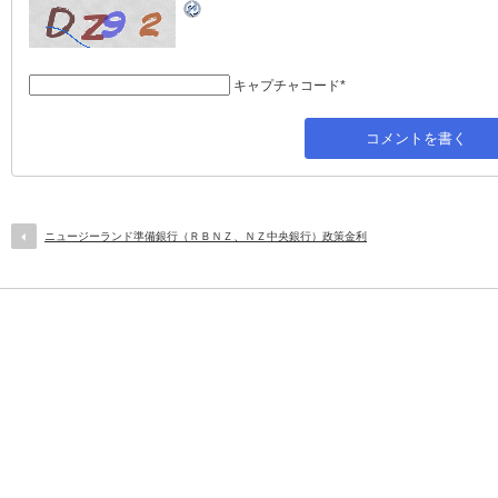
キャプチャコード
*
ニュージーランド準備銀行（ＲＢＮＺ、ＮＺ中央銀行）政策金利