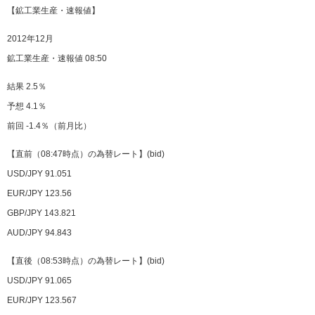
【鉱工業生産・速報値】
2012年12月
鉱工業生産・速報値 08:50
結果 2.5％
予想 4.1％
前回 -1.4％（前月比）
【直前（08:47時点）の為替レート】(bid)
USD/JPY 91.051
EUR/JPY 123.56
GBP/JPY 143.821
AUD/JPY 94.843
【直後（08:53時点）の為替レート】(bid)
USD/JPY 91.065
EUR/JPY 123.567