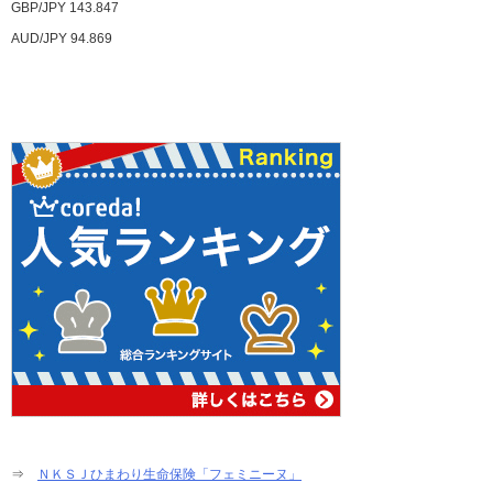
GBP/JPY 143.847
AUD/JPY 94.869
⇒
ＮＫＳＪひまわり生命保険「フェミニーヌ」