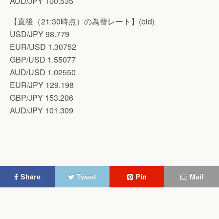
AUD/JPY 100.535
【直後（21:30時点）の為替レート】(bid)
USD/JPY 98.779
EUR/USD 1.30752
GBP/USD 1.55077
AUD/USD 1.02550
EUR/JPY 129.198
GBP/JPY 153.206
AUD/JPY 101.309
Share
Tweet
Pin
Mail