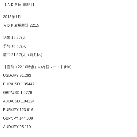
【ＡＤＰ雇用統計】
2013年1月
ＡＤＰ雇用統計 22:15
結果 19.2万人
予想 16.5万人
前回 21.5万人（前月比）
【直前（22:10時点）の為替レート】(bid)
USD/JPY 91.263
EUR/USD 1.35447
GBP/USD 1.5779
AUD/USD 1.04224
EUR/JPY 123.616
GBP/JPY 144.008
AUD/JPY 95.119