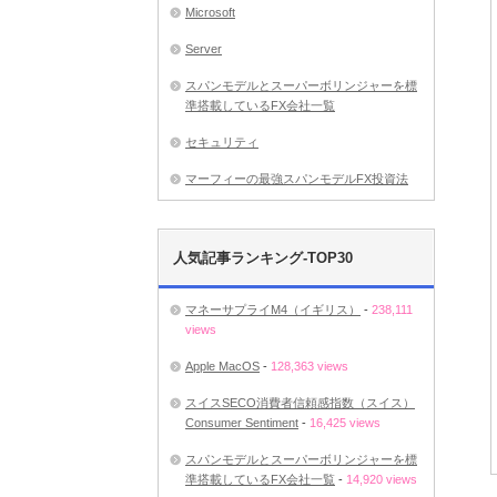
Microsoft
Server
スパンモデルとスーパーボリンジャーを標
準搭載しているFX会社一覧
セキュリティ
マーフィーの最強スパンモデルFX投資法
人気記事ランキング-TOP30
マネーサプライM4（イギリス）
-
238,111
views
Apple MacOS
-
128,363 views
スイスSECO消費者信頼感指数（スイス）
Consumer Sentiment
-
16,425 views
スパンモデルとスーパーボリンジャーを標
準搭載しているFX会社一覧
-
14,920 views