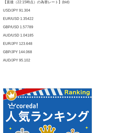
【直後（22:15時点）の為替レート】(bid)
USD/JPY 91.304
EUR/USD 1.35422
GBP/USD 1.57789
AUD/USD 1.04185
EUR/JPY 123.648
GBP/JPY 144.068
AUD/JPY 95.102