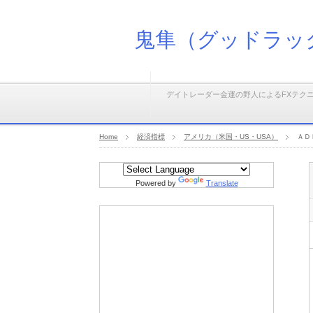
鬼隼（グッドラッ
デイトレーダー金運の野人によるFXテク
Home
経済指標
アメリカ（米国・US・USA）
ＡＤ
Powered by
Translate