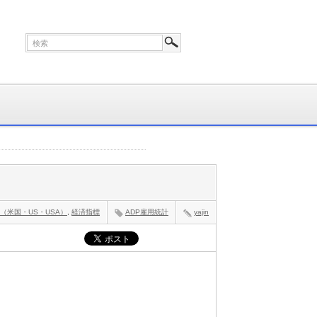
（米国・US・USA）
,
経済指標
ADP雇用統計
yajin