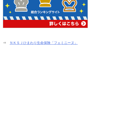
⇒
ＮＫＳＪひまわり生命保険「フェミニーヌ」