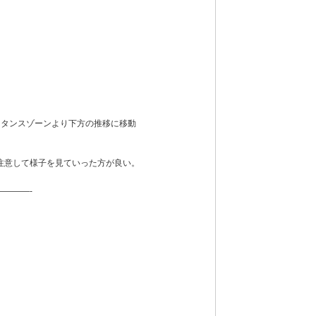
スタンスゾーンより下方の推移に移動
注意して様子を見ていった方が良い。
———-