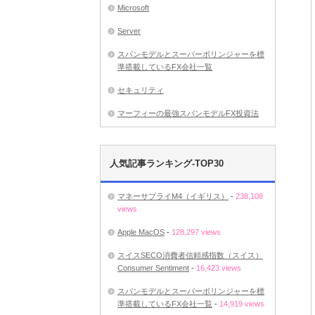
Microsoft
Server
スパンモデルとスーパーボリンジャーを標
準搭載しているFX会社一覧
セキュリティ
マーフィーの最強スパンモデルFX投資法
人気記事ランキング-TOP30
マネーサプライM4（イギリス）
-
238,108
views
Apple MacOS
-
128,297 views
スイスSECO消費者信頼感指数（スイス）
Consumer Sentiment
-
16,423 views
スパンモデルとスーパーボリンジャーを標
準搭載しているFX会社一覧
-
14,919 views