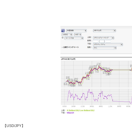
【USD/JPY】