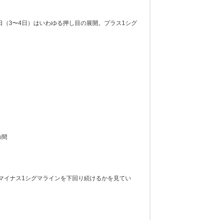
（3〜4日）はいわゆる押し目の展開。プラス1シグ
の間
マイナス1シグマラインを下回り続けるかを見てい