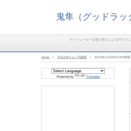
鬼隼（グッドラッ
デイトレーダー金運の野人によるFXテク
Home
今日の米ドル／円相場
2012年11月28日のFX相場
Powered by
Translate