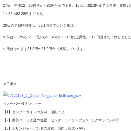
27日、午後12：30過ぎから82円台まで上昇。16:05に82.3円まで上昇後、夜間2
1：35の82.28円まで上昇。
28日の早朝時間帯は、82.1円台でレンジ相場。
午前は8：25の82.03円から9：45の82.21円に上昇後、81.8円台まで下降しまし
午後はそのまま81.8円〜81.9円台で推移しています。
≪日足≫
⇒スーパーボリンジャー
【1】センターラインの方向・傾向：上
【2】実勢ローソク足の位置：センターライン〜プラス1シグマラインの間
【3】ボリンジャーバンドの形状・傾向：拡大〜平行