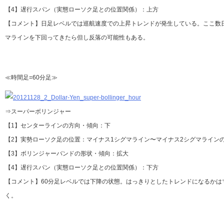
【4】遅行スパン（実態ローソク足との位置関係）：上方
【コメント】日足レベルでは巡航速度での上昇トレンドが発生している。ここ数日
マラインを下回ってきたら但し反落の可能性もある。
≪時間足=60分足≫
⇒スーパーボリンジャー
【1】センターラインの方向・傾向：下
【2】実勢ローソク足の位置：マイナス1シグマライン〜マイナス2シグマライン
【3】ボリンジャーバンドの形状・傾向：拡大
【4】遅行スパン（実態ローソク足との位置関係）：下方
【コメント】60分足レベルでは下降の状態。はっきりとしたトレンドになるかは
く。