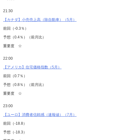
21:30
【カナダ】小売売上高（除自動車）（5月）
前回（-0.3％）
予想（0.4％）（前月比）
重要度 ☆
22:00
【アメリカ】住宅価格指数（5月）
前回（0.7％）
予想（0.8％）（前月比）
重要度 ☆
23:00
【ユーロ】消費者信頼感（速報値）（7月）
前回（-18.8）
予想（-18.3）