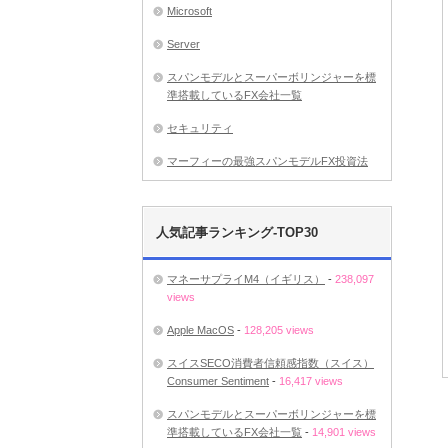
Microsoft
Server
スパンモデルとスーパーボリンジャーを標
準搭載しているFX会社一覧
セキュリティ
マーフィーの最強スパンモデルFX投資法
人気記事ランキング-TOP30
マネーサプライM4（イギリス）
-
238,097
views
Apple MacOS
-
128,205 views
スイスSECO消費者信頼感指数（スイス）
Consumer Sentiment
-
16,417 views
スパンモデルとスーパーボリンジャーを標
準搭載しているFX会社一覧
-
14,901 views