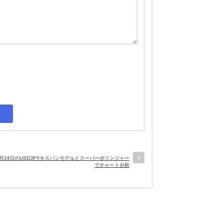
年7月24日のUSDJPYをスパンモデルとスーパーボリンジャー
でチャート分析