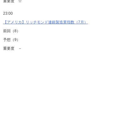
重要度 ☆
23:00
【アメリカ】リッチモンド連銀製造業指数（7月）
前回（8）
予想（9）
重要度 －