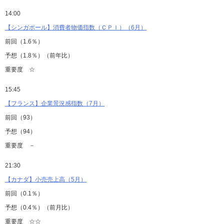
14:00
【シンガポール】消費者物価指数（ＣＰＩ）（6月）
前回（1.6％）
予想（1.8％）（前年比）
重要度 ☆
15:45
【フランス】企業景況感指数（7月）
前回（93）
予想（94）
重要度 －
21:30
【カナダ】小売売上高（5月）
前回（0.1％）
予想（0.4％）（前月比）
重要度 ☆☆