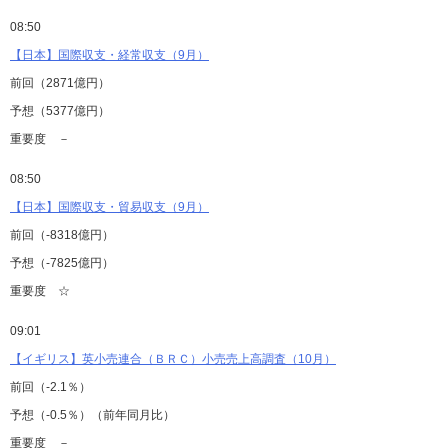
08:50
【日本】国際収支・経常収支（9月）
前回（2871億円）
予想（5377億円）
重要度 －
08:50
【日本】国際収支・貿易収支（9月）
前回（-8318億円）
予想（-7825億円）
重要度 ☆
09:01
【イギリス】英小売連合（ＢＲＣ）小売売上高調査（10月）
前回（-2.1％）
予想（-0.5％）（前年同月比）
重要度 －