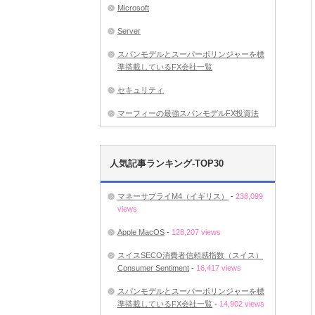
Microsoft
Server
スパンモデルとスーパーボリンジャーを標
準搭載しているFX会社一覧
セキュリティ
マーフィーの最強スパンモデルFX投資法
人気記事ランキング-TOP30
マネーサプライM4（イギリス）
-
238,099
views
Apple MacOS
-
128,207 views
スイスSECO消費者信頼感指数（スイス）
Consumer Sentiment
-
16,417 views
スパンモデルとスーパーボリンジャーを標
準搭載しているFX会社一覧
-
14,902 views