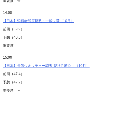
重要度 ☆
14:00
【日本】消費者態度指数・一般世帯（10月）
前回（39.9）
予想（40.5）
重要度 －
15:00
【日本】景気ウオッチャー調査-現状判断ＤＩ（10月）
前回（47.4）
予想（47.2）
重要度 －