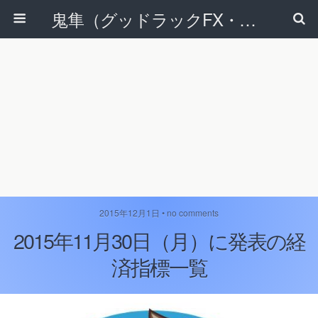
鬼隼（グッドラックFX・改）
2015年12月1日 • no comments
2015年11月30日（月）に発表の経
済指標一覧