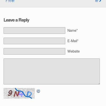
ト分析
析
Leave a Reply
Name*
E-Mail*
Website