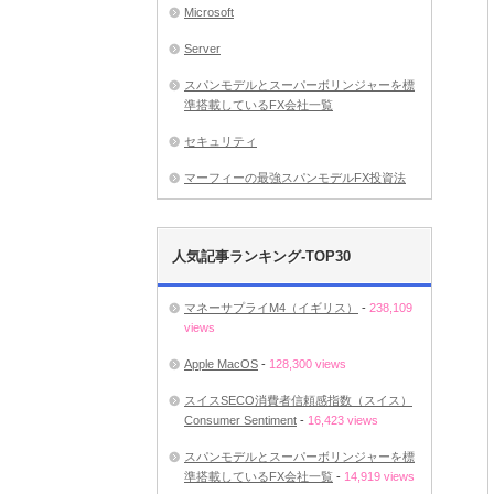
Microsoft
Server
スパンモデルとスーパーボリンジャーを標
準搭載しているFX会社一覧
セキュリティ
マーフィーの最強スパンモデルFX投資法
人気記事ランキング-TOP30
マネーサプライM4（イギリス）
-
238,109
views
Apple MacOS
-
128,300 views
スイスSECO消費者信頼感指数（スイス）
Consumer Sentiment
-
16,423 views
スパンモデルとスーパーボリンジャーを標
準搭載しているFX会社一覧
-
14,919 views