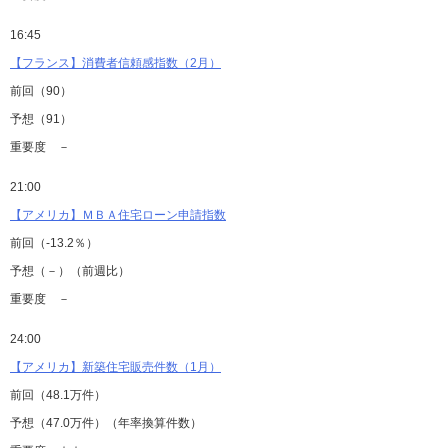
16:45
【フランス】消費者信頼感指数（2月）
前回（90）
予想（91）
重要度 －
21:00
【アメリカ】ＭＢＡ住宅ローン申請指数
前回（-13.2％）
予想（－）（前週比）
重要度 －
24:00
【アメリカ】新築住宅販売件数（1月）
前回（48.1万件）
予想（47.0万件）（年率換算件数）