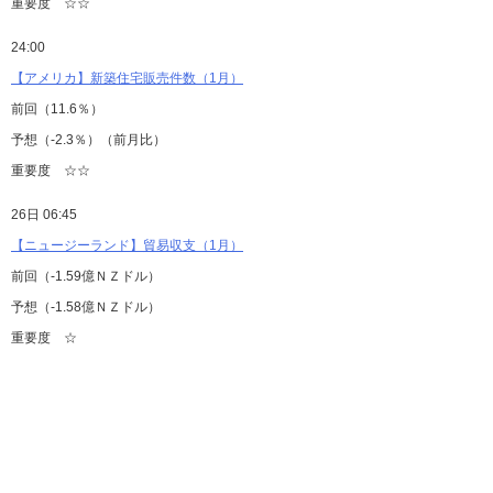
重要度 ☆☆
24:00
【アメリカ】新築住宅販売件数（1月）
前回（11.6％）
予想（-2.3％）（前月比）
重要度 ☆☆
26日 06:45
【ニュージーランド】貿易収支（1月）
前回（-1.59億ＮＺドル）
予想（-1.58億ＮＺドル）
重要度 ☆