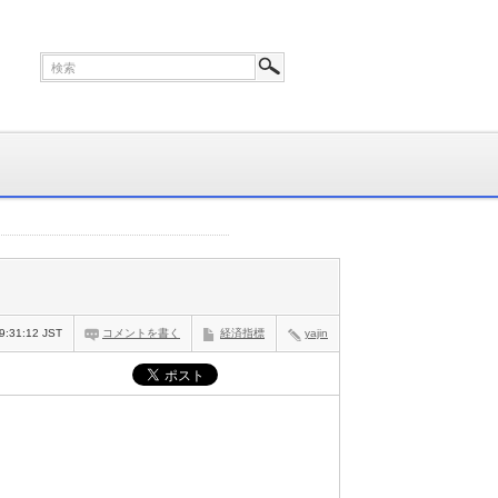
9:31:12 JST
コメントを書く
経済指標
yajin