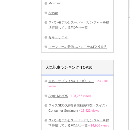
Microsoft
Server
スパンモデルとスーパーボリンジャーを標
準搭載しているFX会社一覧
セキュリティ
マーフィーの最強スパンモデルFX投資法
人気記事ランキング-TOP30
マネーサプライM4（イギリス）
-
238,101
views
Apple MacOS
-
128,267 views
スイスSECO消費者信頼感指数（スイス）
Consumer Sentiment
-
16,421 views
スパンモデルとスーパーボリンジャーを標
準搭載しているFX会社一覧
-
14,906 views