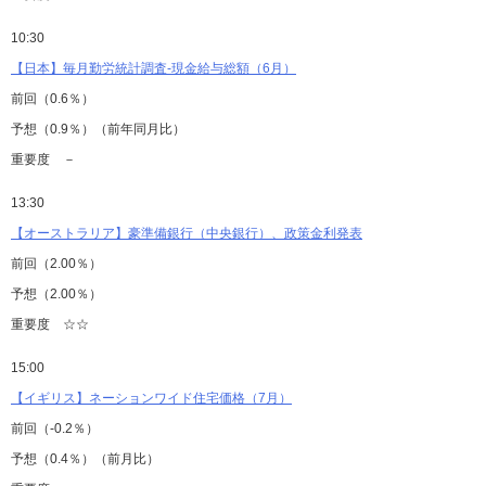
10:30
【日本】毎月勤労統計調査-現金給与総額（6月）
前回（0.6％）
予想（0.9％）（前年同月比）
重要度 －
13:30
【オーストラリア】豪準備銀行（中央銀行）、政策金利発表
前回（2.00％）
予想（2.00％）
重要度 ☆☆
15:00
【イギリス】ネーションワイド住宅価格（7月）
前回（-0.2％）
予想（0.4％）（前月比）