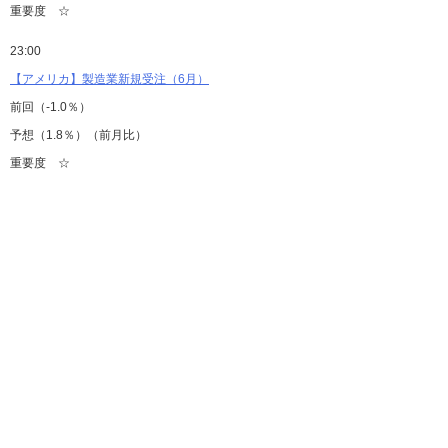
重要度 ☆
23:00
【アメリカ】製造業新規受注（6月）
前回（-1.0％）
予想（1.8％）（前月比）
重要度 ☆