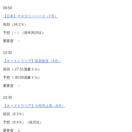
08:50
【日本】マネタリーベース（7月）
前回（34.2％）
予想（－）（前年同月比）
重要度 －
10:30
【オーストラリア】貿易収支（6月）
前回（-27.51億豪ドル）
予想（-30.00億豪ドル）
重要度 －
10:30
【オーストラリア】小売売上高（6月）
前回（0.3％）
予想（0.4％）（前月比）
重要度 ☆