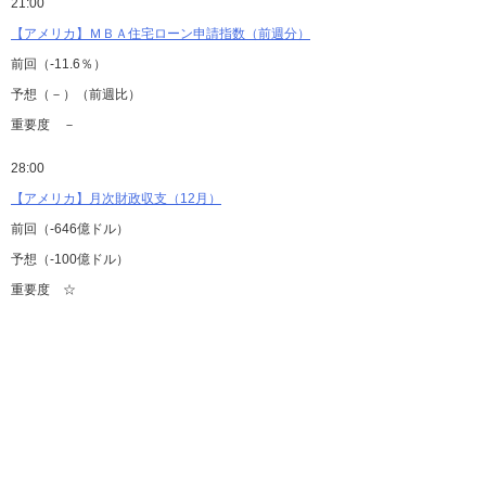
21:00
【アメリカ】ＭＢＡ住宅ローン申請指数（前週分）
前回（-11.6％）
予想（－）（前週比）
重要度 －
28:00
【アメリカ】月次財政収支（12月）
前回（-646億ドル）
予想（-100億ドル）
重要度 ☆