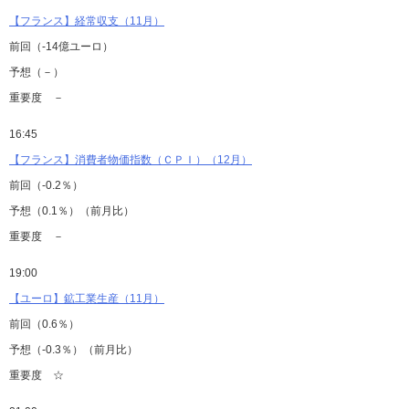
【フランス】経常収支（11月）
前回（-14億ユーロ）
予想（－）
重要度 －
16:45
【フランス】消費者物価指数（ＣＰＩ）（12月）
前回（-0.2％）
予想（0.1％）（前月比）
重要度 －
19:00
【ユーロ】鉱工業生産（11月）
前回（0.6％）
予想（-0.3％）（前月比）
重要度 ☆