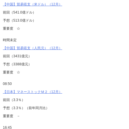
【中国】貿易収支（米ドル）（12月）
前回（541.0億ドル）
予想（513.0億ドル）
重要度 ☆
時間未定
【中国】貿易収支（人民元）（12月）
前回（3431億元）
予想（3388億元）
重要度 ☆
08:50
【日本】マネーストックＭ２（12月）
前回（3.3％）
予想（3.3％）（前年同月比）
重要度 －
16:45