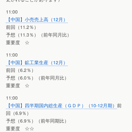
11:00
【中国】小売売上高（12月）
前回（11.2％）
予想（11.3％）（前年同月比）
重要度 ☆
11:00
【中国】鉱工業生産（12月）
前回（6.2％）
予想（6.0％）（前年同月比）
重要度 ☆
11:00
【中国】四半期国内総生産（ＧＤＰ）（10-12月期）
前
回（6.9％）
予想（6.9％）（前年同期比）
重要度 ☆☆