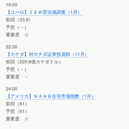
19:00
【ユーロ】ＺＥＷ景況感調査（1月）
前回（33.9）
予想（－）
重要度 ☆
22:30
【カナダ】対カナダ証券投資額（11月）
前回（220.8億カナダドル）
予想（－）
重要度 －
24:00
【アメリカ】ＮＡＨＢ住宅市場指数（1月）
前回（61）
予想（61）
重要度 ☆