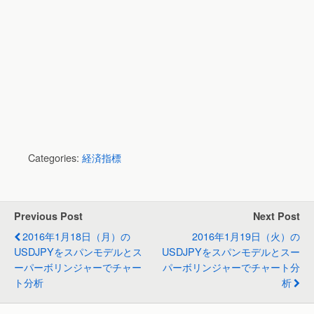
Categories:
経済指標
Previous Post
Next Post
2016年1月18日（月）の
2016年1月19日（火）の
USDJPYをスパンモデルとス
USDJPYをスパンモデルとスー
ーパーボリンジャーでチャー
パーボリンジャーでチャート分
ト分析
析