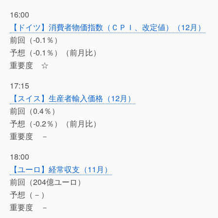
16:00
【ドイツ】消費者物価指数（ＣＰＩ、改定値）（12月）
前回（-0.1％）
予想（-0.1％）（前月比）
重要度 ☆
17:15
【スイス】生産者輸入価格（12月）
前回（0.4％）
予想（-0.2％）（前月比）
重要度 －
18:00
【ユーロ】経常収支（11月）
前回（204億ユーロ）
予想（－）
重要度 －