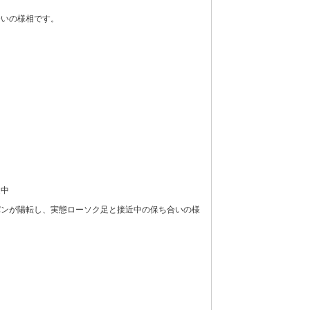
合いの様相です。
近中
パンが陽転し、実態ローソク足と接近中の保ち合いの様