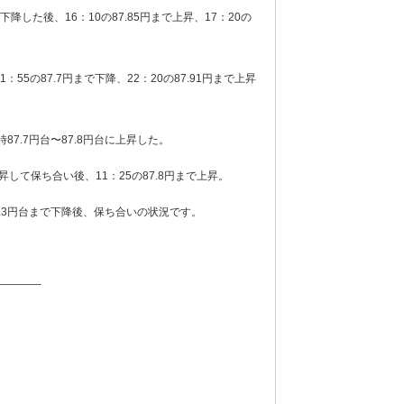
下降した後、16：10の87.85円まで上昇、17：20の
55の87.7円まで下降、22：20の87.91円まで上昇
7.7円台〜87.8円台に上昇した。
昇して保ち合い後、11：25の87.8円まで上昇。
7.3円台まで下降後、保ち合いの状況です。
———-