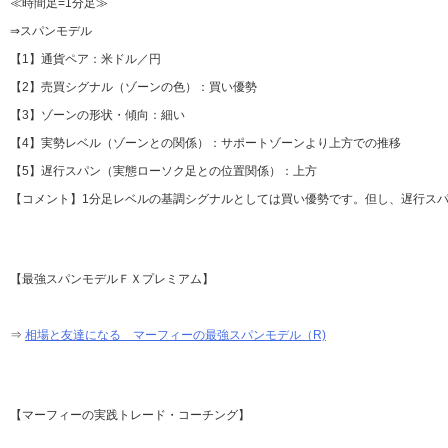
≪時間足=1分足≫
⇒スパンモデル
【1】通貨ペア：米ドル／円
【2】売買シグナル（ゾーンの色）：買い優勢
【3】ゾーンの形状・傾向：細い
【4】実勢レベル（ゾーンとの関係）：サポートゾーンより上方での推移
【5】遅行スパン（実態ローソク足との位置関係）：上方
【コメント】1分足レベルの基調シグナルとしては買い優勢です。但し、遅行ス
【最強スパンモデルＦＸプレミアム】
⇒
相場と友達になる マーフィーの最強スパンモデル（R)
【マーフィーの実践トレード・コーチング】