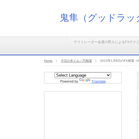
鬼隼（グッドラッ
デイトレーダー金運の野人によるFXテク
Home
今日の米ドル／円相場
2013年1月8日のFX相場
Powered by
Translate