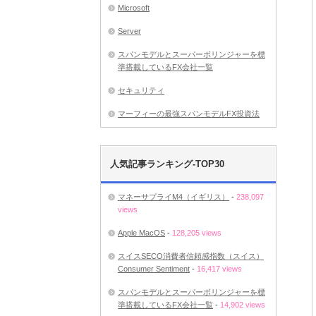
Microsoft
Server
スパンモデルとスーパーボリンジャーを標
準搭載しているFX会社一覧
セキュリティ
マーフィーの最強スパンモデルFX投資法
人気記事ランキング-TOP30
マネーサプライM4（イギリス）
-
238,097
views
Apple MacOS
-
128,205 views
スイスSECO消費者信頼感指数（スイス）
Consumer Sentiment
-
16,417 views
スパンモデルとスーパーボリンジャーを標
準搭載しているFX会社一覧
-
14,902 views