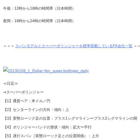
午後：12時から18時の時間帯（日本時間）
夜間：18時から24時の時間帯（日本時間）
＞＞＞
スパンモデルとスーパーボリンジャーを標準搭載しているFX会社一覧
＜
≪日足≫
⇒スーパーボリンジャー
【1】通貨ペア：米ドル／円
【2】センターラインの方向・傾向：上
【3】実勢ローソク足の位置：プラス1シグマライン〜プラス2シグマラインの間
【4】ボリンジャーバンドの形状・傾向：拡大〜平行
【5】遅行スパン（実態ローソク足との位置関係）：上方