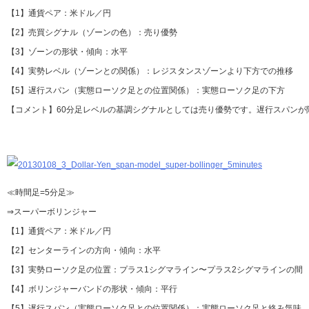
【1】通貨ペア：米ドル／円
【2】売買シグナル（ゾーンの色）：売り優勢
【3】ゾーンの形状・傾向：水平
【4】実勢レベル（ゾーンとの関係）：レジスタンスゾーンより下方での推移
【5】遅行スパン（実態ローソク足との位置関係）：実態ローソク足の下方
【コメント】60分足レベルの基調シグナルとしては売り優勢です。遅行スパンが
≪時間足=5分足≫
⇒スーパーボリンジャー
【1】通貨ペア：米ドル／円
【2】センターラインの方向・傾向：水平
【3】実勢ローソク足の位置：プラス1シグマライン〜プラス2シグマラインの間
【4】ボリンジャーバンドの形状・傾向：平行
【5】遅行スパン（実態ローソク足との位置関係）：実態ローソク足と絡み気味