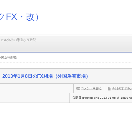
クFX・改）
ニカル分析の愚直な実践記
（外国為替市場）
2013年1月8日のFX相場（外国為替市場）
コメントを書く
今日の米ドル
公開日 (Posted on):
2013-01-08 火 18:07:0