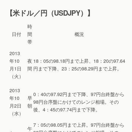
【米ドル／円（USDJPY）】
時
日付
間
概況
帯
2013
年10
夜
18：05の98.18円まで上昇、18：20の97.64
月1日
間
円まで下降、23：25の98.29円まで上昇。
（火）
2013
0：40の97.92円まで下降、97円台終盤から
年10
早
98円台序盤にかけてのレンジ相場。その
月2日
朝
後、4：45の97.74円まで下降。
（水）
7：05の98.05円まで上昇。97円台終盤から
午