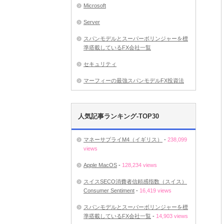
Microsoft
Server
スパンモデルとスーパーボリンジャーを標
準搭載しているFX会社一覧
セキュリティ
マーフィーの最強スパンモデルFX投資法
人気記事ランキング-TOP30
マネーサプライM4（イギリス）
-
238,099
views
Apple MacOS
-
128,234 views
スイスSECO消費者信頼感指数（スイス）
Consumer Sentiment
-
16,419 views
スパンモデルとスーパーボリンジャーを標
準搭載しているFX会社一覧
-
14,903 views