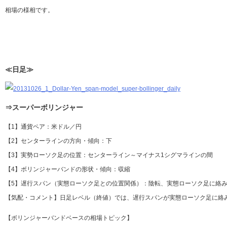
相場の様相です。
≪日足≫
⇒スーパーボリンジャー
【1】通貨ペア：米ドル／円
【2】センターラインの方向・傾向：下
【3】実勢ローソク足の位置：センターライン～マイナス1シグマラインの間
【4】ボリンジャーバンドの形状・傾向：収縮
【5】遅行スパン（実態ローソク足との位置関係）：陰転、実態ローソク足に絡み
【気配・コメント】日足レベル（終値）では、遅行スパンが実態ローソク足に絡
【ボリンジャーバンドベースの相場トピック】