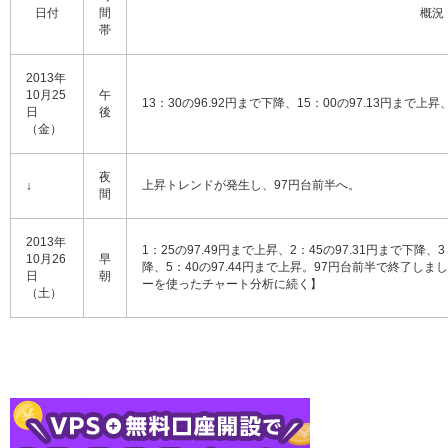
日付
間
概況
帯
2013年
10月25
午
13：30の96.92円まで下降、15：00の97.13円まで上昇
日
後
（金）
夜
上昇トレンドが発生し、97円台前半へ。
↓
間
2013年
1：25の97.49円まで上昇、2：45の97.31円まで下降、3
10月26
早
降、5：40の97.44円まで上昇。97円台前半で終了
日
朝
ーを使ったチャート分析に続く】
（土）