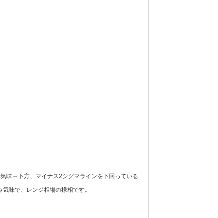
気味～下方、マイナス2シグマラインを下回っている
み気味で、レンジ相場の様相です。