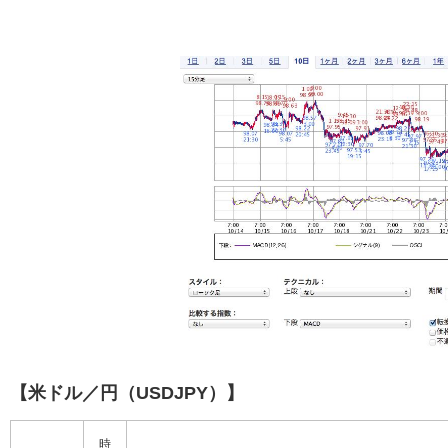
【米ドル／円（USDJPY）】
時