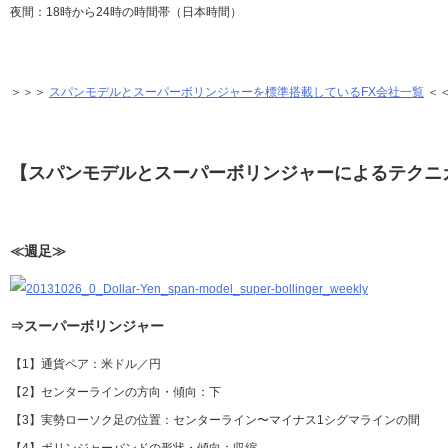
夜間：18時から24時の時間帯（日本時間）
＞＞＞
スパンモデルとスーパーボリンジャーを標準搭載しているFX会社一覧
＜
【スパンモデルとスーパーボリンジャーによるテクニ
≪週足≫
⇒スーパーボリンジャー
【1】通貨ペア：米ドル／円
【2】センターラインの方向・傾向：下
【3】実勢ローソク足の位置：センターライン〜マイナス1シグマラインの間
【4】ボリンジャーバンドの形状・傾向：収縮