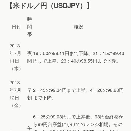
【米ドル／円（USDJPY）】
時
日付
間
概況
帯
2013
年7月
夜
19：50の99.11円まで下降、21：15の99.43
11日
間
円まで上昇、23：40の98.55円まで下降。
（木）
2013
年7月
早
2：45の99.34円まで上昇、4：20の98.68円
12日
朝
まで下降。
（金）
6：25の99.08円まで上昇後、98円台終盤か
ら99円台序盤にかけてのレンジ相場。その
午