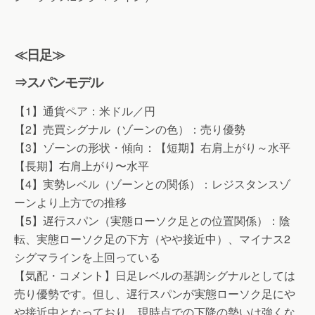
≪日足≫
⇒スパンモデル
【1】通貨ペア：米ドル／円
【2】売買シグナル（ゾーンの色）：売り優勢
【3】ゾーンの形状・傾向：【短期】右肩上がり～水平
【長期】右肩上がり〜水平
【4】実勢レベル（ゾーンとの関係）：レジスタンスゾ
ーンより上方での推移
【5】遅行スパン（実態ローソク足との位置関係）：陰
転、実態ローソク足の下方（やや接近中）、マイナス2
シグマラインを上回っている
【気配・コメント】日足レベルの基調シグナルとしては
売り優勢です。但し、遅行スパンが実態ローソク足にや
や接近中となっており、現時点での下降の勢いは強くな