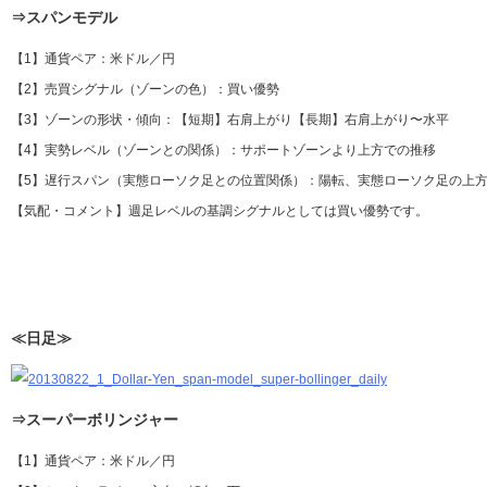
⇒スパンモデル
【1】通貨ペア：米ドル／円
【2】売買シグナル（ゾーンの色）：買い優勢
【3】ゾーンの形状・傾向：【短期】右肩上がり【長期】右肩上がり〜水平
【4】実勢レベル（ゾーンとの関係）：サポートゾーンより上方での推移
【5】遅行スパン（実態ローソク足との位置関係）：陽転、実態ローソク足の上方
【気配・コメント】週足レベルの基調シグナルとしては買い優勢です。
≪日足≫
⇒スーパーボリンジャー
【1】通貨ペア：米ドル／円