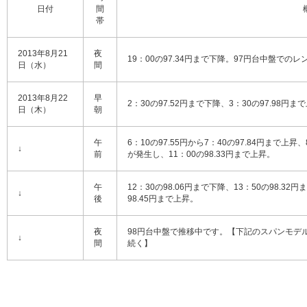
日付
間
帯
2013年8月21
夜
19：00の97.34円まで下降。97円台中盤でのレ
日（水）
間
2013年8月22
早
2：30の97.52円まで下降、3：30の97.98
日（木）
朝
午
6：10の97.55円から7：40の97.84円まで上
↓
前
が発生し、11：00の98.33円まで上昇。
午
12：30の98.06円まで下降、13：50の98.32
↓
後
98.45円まで上昇。
夜
98円台中盤で推移中です。【下記のスパンモデ
↓
間
続く】