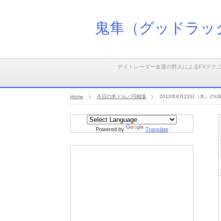
鬼隼（グッドラッ
デイトレーダー金運の野人によるFXテク
Home
今日の米ドル／円相場
2013年8月22日（木）
Powered by
Translate