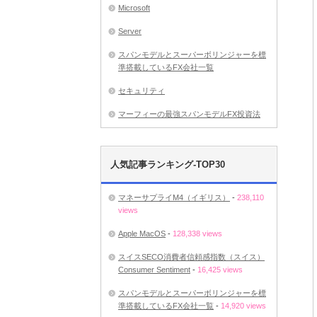
Microsoft
Server
スパンモデルとスーパーボリンジャーを標
準搭載しているFX会社一覧
セキュリティ
マーフィーの最強スパンモデルFX投資法
人気記事ランキング-TOP30
マネーサプライM4（イギリス）
-
238,110
views
Apple MacOS
-
128,338 views
スイスSECO消費者信頼感指数（スイス）
Consumer Sentiment
-
16,425 views
スパンモデルとスーパーボリンジャーを標
準搭載しているFX会社一覧
-
14,920 views