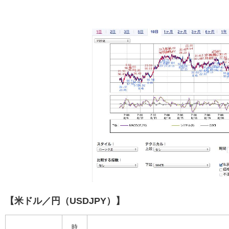
【米ドル／円（USDJPY）】
時