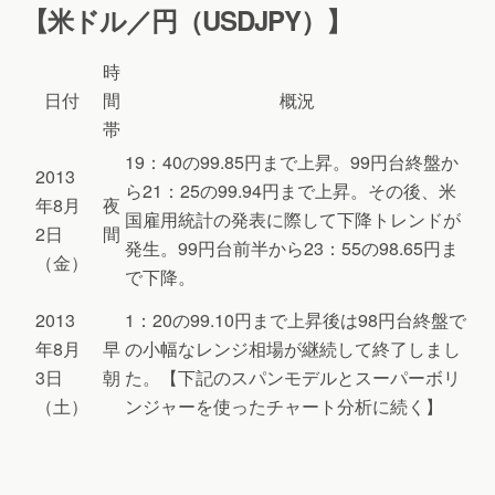
【米ドル／円（USDJPY）】
時
日付
間
概況
帯
19：40の99.85円まで上昇。99円台終盤か
2013
ら21：25の99.94円まで上昇。その後、米
年8月
夜
国雇用統計の発表に際して下降トレンドが
2日
間
発生。99円台前半から23：55の98.65円ま
（金）
で下降。
2013
1：20の99.10円まで上昇後は98円台終盤で
年8月
早
の小幅なレンジ相場が継続して終了しまし
3日
朝
た。【下記のスパンモデルとスーパーボリ
（土）
ンジャーを使ったチャート分析に続く】