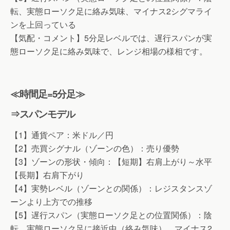
転、実態ローソク足に絡み気味、マイナス2シグマライ
ンを上回っている
【気配・コメント】5分足レベルでは、遅行スパンが実
態ローソク足に絡み気味で、レンジ相場の様相です。
≪時間足=5分足≫
⇒スパンモデル
【1】通貨ペア：米ドル／円
【2】売買シグナル（ゾーンの色）：売り優勢
【3】ゾーンの形状・傾向：【短期】右肩上がり～水平
【長期】右肩下がり
【4】実勢レベル（ゾーンとの関係）：レジスタンスゾ
ーンより上方での推移
【5】遅行スパン（実態ローソク足との位置関係）：陰
転、実態ローソク足に接近中（絡み気味）、マイナス2