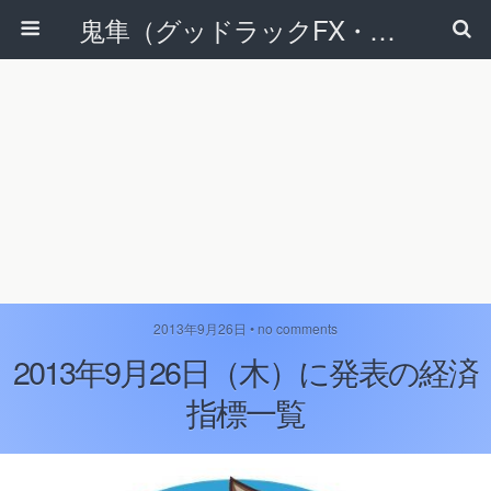
鬼隼（グッドラックFX・改）
2013年9月26日 • no comments
2013年9月26日（木）に発表の経済
指標一覧