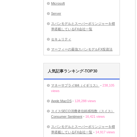
Microsoft
Server
スパンモデルとスーパーボリンジャーを標
準搭載しているFX会社一覧
セキュリティ
マーフィーの最強スパンモデルFX投資法
人気記事ランキング-TOP30
マネーサプライM4（イギリス）
-
238,105
views
Apple MacOS
-
128,288 views
スイスSECO消費者信頼感指数（スイス）
Consumer Sentiment
-
16,421 views
スパンモデルとスーパーボリンジャーを標
準搭載しているFX会社一覧
-
14,917 views