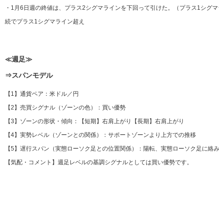
・1月6日週の終値は、プラス2シグマラインを下回って引けた。（プラス1シグマラ
続でプラス1シグマライン超え
≪週足≫
⇒スパンモデル
【1】通貨ペア：米ドル／円
【2】売買シグナル（ゾーンの色）：買い優勢
【3】ゾーンの形状・傾向：【短期】右肩上がり【長期】右肩上がり
【4】実勢レベル（ゾーンとの関係）：サポートゾーンより上方での推移
【5】遅行スパン（実態ローソク足との位置関係）：陽転、実態ローソク足に絡み
【気配・コメント】週足レベルの基調シグナルとしては買い優勢です。