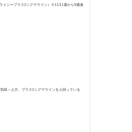
イン〜プラス2シグマライン）※11/11週から9週連
気味～上方、プラス2シグマラインを上回っている