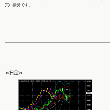
買い優勢です。
——————————————————————————
——————————————————————————
≪日足≫