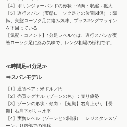
【4】ボリンジャーバンドの形状・傾向：収縮～拡大
【5】遅行スパン（実態ローソク足との位置関係）：陽
転、実態ローソク足に絡み気味、プラス2シグマライン
を下回っている
【気配・コメント】1分足レベルでは、遅行スパンが実
態ローソク足に絡み気味で、レンジ相場の様相です。
≪時間足=1分足≫
⇒スパンモデル
【1】通貨ペア：米ドル／円
【2】売買シグナル（ゾーンの色）：売り優勢
【3】ゾーンの形状・傾向：【短期】右肩上がり【長
期】右肩下がり～水平
【4】実勢レベル（ゾーンとの関係）：レジスタンスゾ
ーンより内部での推移