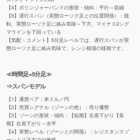
【4】ボリンジャーバンドの形状・傾向：平行～収縮
【5】遅行スパン（実態ローソク足との位置関係）：陰
転、実態ローソク足に絡み気味～下方、マイナス2シグ
マラインを下回っている
【気配・コメント】5分足レベルでは、遅行スパンが実
態ローソク足に絡み気味で、レンジ相場の様相です。
≪時間足=5分足≫
⇒スパンモデル
【1】通貨ペア：米ドル／円
【2】売買シグナル（ゾーンの色）：売り優勢
【3】ゾーンの形状・傾向：【短期】右肩下がり【長
期】右肩下がり～水平
【4】実勢レベル（ゾーンとの関係）：レジスタンスゾ
ーンより下方での推移