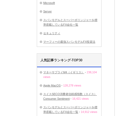
Microsoft
Server
スパンモデルとスーパーボリンジャーを標
準搭載しているFX会社一覧
セキュリティ
マーフィーの最強スパンモデルFX投資法
人気記事ランキング-TOP30
マネーサプライM4（イギリス）
-
238,104
views
Apple MacOS
-
128,278 views
スイスSECO消費者信頼感指数（スイス）
Consumer Sentiment
-
16,421 views
スパンモデルとスーパーボリンジャーを標
準搭載しているFX会社一覧
-
14,912 views