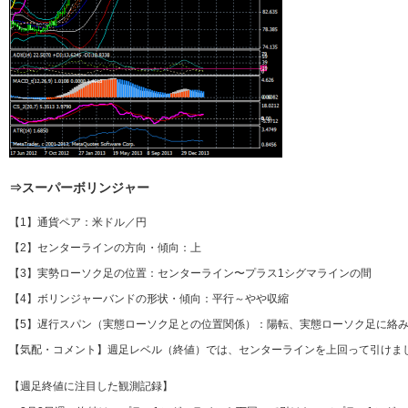
⇒スーパーボリンジャー
【1】通貨ペア：米ドル／円
【2】センターラインの方向・傾向：上
【3】実勢ローソク足の位置：センターライン〜プラス1シグマラインの間
【4】ボリンジャーバンドの形状・傾向：平行～やや収縮
【5】遅行スパン（実態ローソク足との位置関係）：陽転、実態ローソク足に絡み
【気配・コメント】週足レベル（終値）では、センターラインを上回って引けま
【週足終値に注目した観測記録】