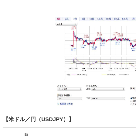
【米ドル／円（USDJPY）】
時