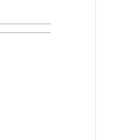
——————————————
——————————————