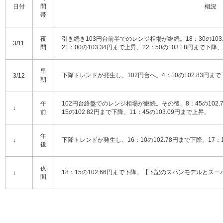
日付
間
概況
帯
夜
引き続き103円台前半でのレンジ相場が継続。18：30の103.
3/11
間
21：00の103.34円まで上昇、22：50の103.18円まで下降、
早
下降トレンドが発生し、102円台へ。4：10の102.83円まで
3/12
朝
午
102円台終盤でのレンジ相場が継続。その後、8：45の102.7
↓
前
15の102.82円まで下降、11：45の103.09円まで上昇。
午
下降トレンドが発生し、16：10の102.78円まで下降、17：1
↓
後
夜
18：15の102.66円まで下降。【下記のスパンモデルと
↓
間