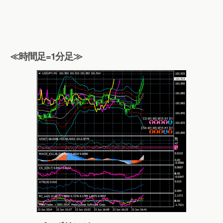
≪時間足=1分足≫