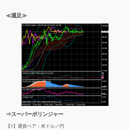
≪週足≫
⇒スーパーボリンジャー
【1】通貨ペア：米ドル／円