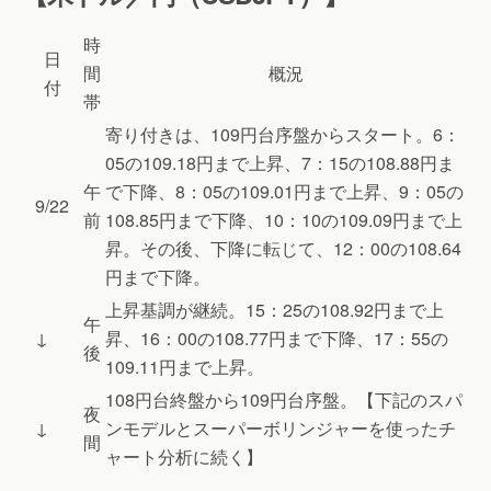
時
日
間
概況
付
帯
寄り付きは、109円台序盤からスタート。6：
05の109.18円まで上昇、7：15の108.88円ま
午
で下降、8：05の109.01円まで上昇、9：05の
9/22
前
108.85円まで下降、10：10の109.09円まで上
昇。その後、下降に転じて、12：00の108.64
円まで下降。
上昇基調が継続。15：25の108.92円まで上
午
↓
昇、16：00の108.77円まで下降、17：55の
後
109.11円まで上昇。
108円台終盤から109円台序盤。【下記のスパ
夜
↓
ンモデルとスーパーボリンジャーを使ったチ
間
ャート分析に続く】