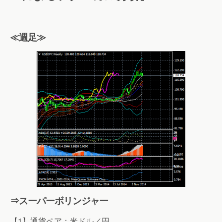
≪週足≫
⇒スーパーボリンジャー
【1】通貨ペア：米ドル／円