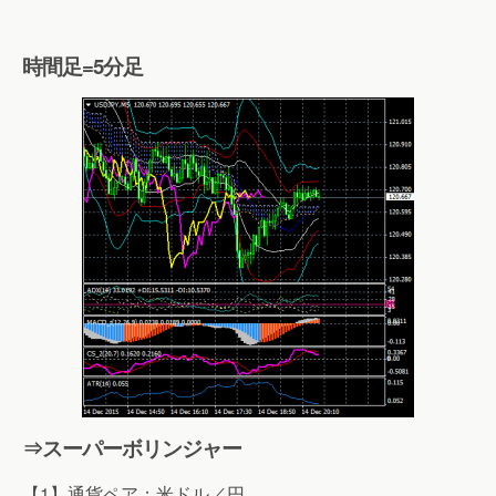
時間足=5分足
⇒スーパーボリンジャー
【1】通貨ペア：米ドル／円