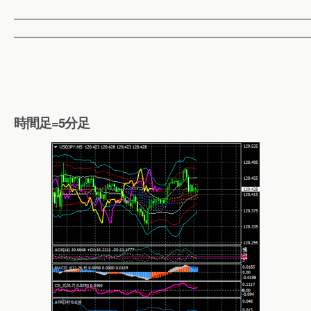
——————————————————————————
——————————————————————————
時間足=5分足