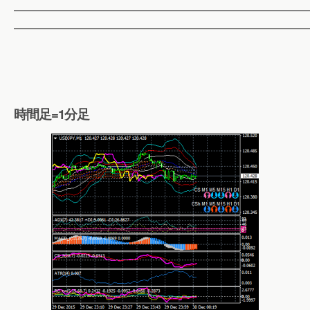
——————————————————————————
——————————————————————————
時間足=1分足