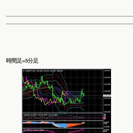
——————————————————————————
——————————————————————————
時間足=5分足