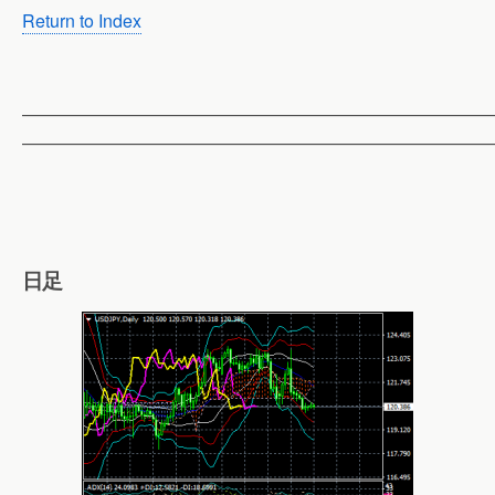
Return to Index
——————————————————————————
——————————————————————————
日足