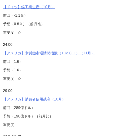
【ドイツ】鉱工業生産（10月）
前回（-1.1％）
予想（0.8％）（前月比）
重要度 ☆
24:00
【アメリカ】米労働市場情勢指数（ＬＭＣＩ）（11月）
前回（1.6）
予想（1.6）
重要度 ☆
29:00
【アメリカ】消費者信用残高（10月）
前回（289億ドル）
予想（190億ドル）（前月比）
重要度 －