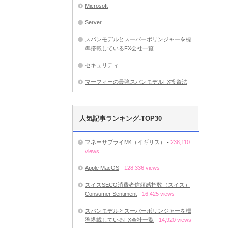
Microsoft
Server
スパンモデルとスーパーボリンジャーを標
準搭載しているFX会社一覧
セキュリティ
マーフィーの最強スパンモデルFX投資法
人気記事ランキング-TOP30
マネーサプライM4（イギリス）
-
238,110
views
Apple MacOS
-
128,336 views
スイスSECO消費者信頼感指数（スイス）
Consumer Sentiment
-
16,425 views
スパンモデルとスーパーボリンジャーを標
準搭載しているFX会社一覧
-
14,920 views