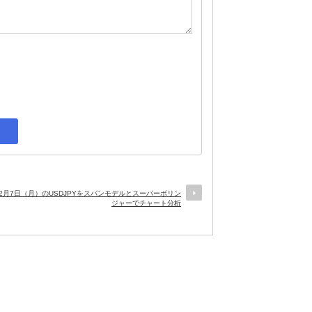
年12月7日（月）のUSDJPYをスパンモデルとスーパーボリン
ジャーでチャート分析