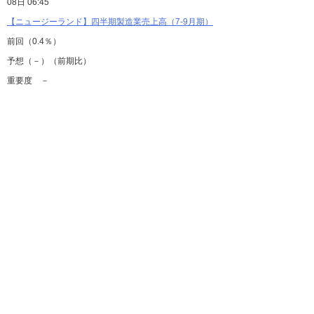
08日 06:45
【ニュージーランド】四半期製造業売上高（7-9月期）
前回（0.4％）
予想（－）（前期比）
重要度 －