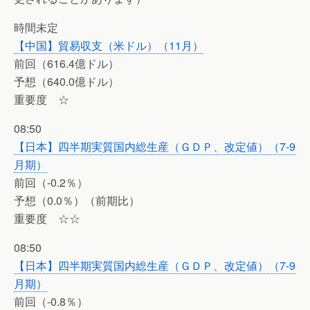
時間未定
【中国】貿易収支（米ドル）（11月）
前回（616.4億ドル）
予想（640.0億ドル）
重要度 ☆
08:50
【日本】四半期実質国内総生産（ＧＤＰ、改定値）（7-9
月期）
前回（-0.2％）
予想（0.0％）（前期比）
重要度 ☆☆
08:50
【日本】四半期実質国内総生産（ＧＤＰ、改定値）（7-9
月期）
前回（-0.8％）