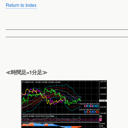
Return to Index
——————————————————————————
——————————————————————————
≪時間足=1分足≫