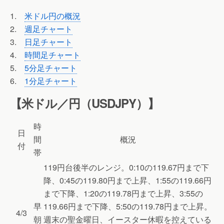
1.
米ドル円の概況
2.
週足チャート
3.
日足チャート
4.
時間足チャート
5.
5分足チャート
6.
1分足チャート
【米ドル／円（USDJPY）】
時
日
間
概況
付
帯
119円台後半のレンジ。0:10の119.67円まで下
降、0:45の119.80円まで上昇、1:55の119.66円
まで下降、1:20の119.78円まで上昇、3:55の
早
119.66円まで下降、5:50の119.78円まで上昇。
4/3
朝
週末の聖金曜日、イースター休暇を控えている