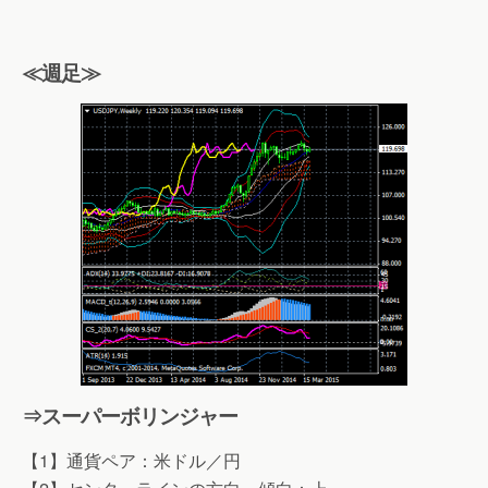
≪週足≫
⇒スーパーボリンジャー
【1】通貨ペア：米ドル／円