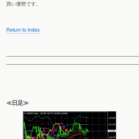
買い優勢です。
Return to Index
——————————————————————————
——————————————————————————
≪日足≫