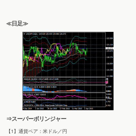
≪日足≫
⇒スーパーボリンジャー
【1】通貨ペア：米ドル／円