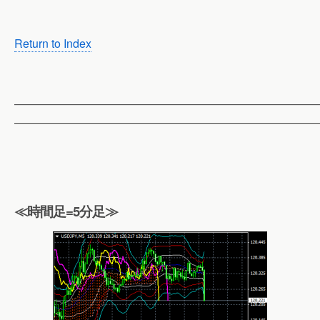
Return to Index
——————————————————————————
——————————————————————————
≪時間足=5分足≫