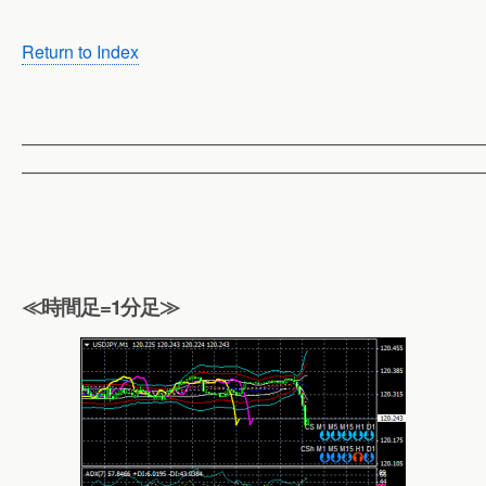
Return to Index
——————————————————————————
——————————————————————————
≪時間足=1分足≫