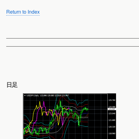
Return to Index
——————————————————————————
——————————————————————————
日足