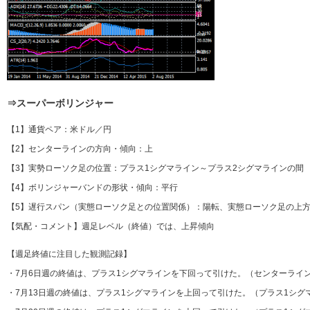
⇒スーパーボリンジャー
【1】通貨ペア：米ドル／円
【2】センターラインの方向・傾向：上
【3】実勢ローソク足の位置：プラス1シグマライン～プラス2シグマラインの間
【4】ボリンジャーバンドの形状・傾向：平行
【5】遅行スパン（実態ローソク足との位置関係）：陽転、実態ローソク足の上方
【気配・コメント】週足レベル（終値）では、上昇傾向
【週足終値に注目した観測記録】
・7月6日週の終値は、プラス1シグマラインを下回って引けた。（センターライ
・7月13日週の終値は、プラス1シグマラインを上回って引けた。（プラス1シグ