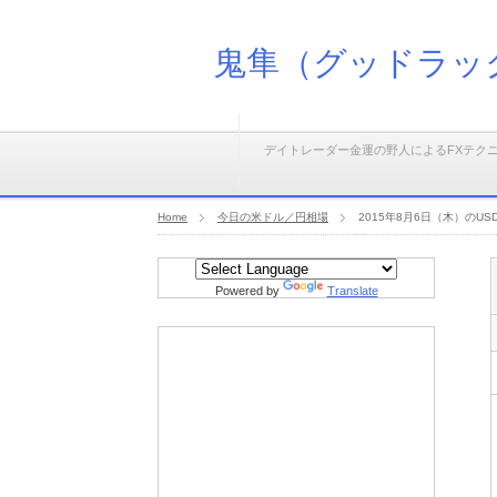
鬼隼（グッドラッ
デイトレーダー金運の野人によるFXテク
Home
今日の米ドル／円相場
2015年8月6日（木）の
Powered by
Translate