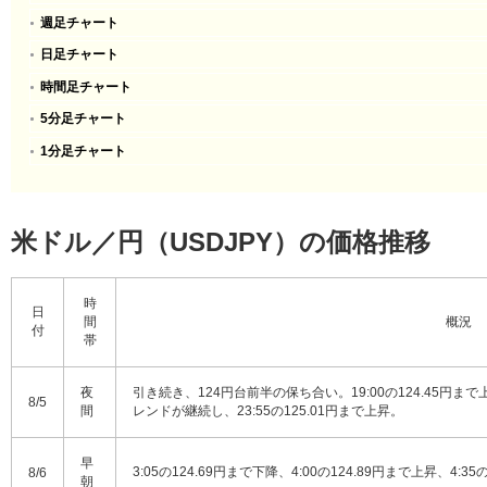
週足チャート
日足チャート
時間足チャート
5分足チャート
1分足チャート
米ドル／円（USDJPY）の価格推移
時
日
間
概況
付
帯
夜
引き続き、124円台前半の保ち合い。19:00の124.45円まで
8/5
間
レンドが継続し、23:55の125.01円まで上昇。
早
3:05の124.69円まで下降、4:00の124.89円まで上昇、4:3
8/6
朝