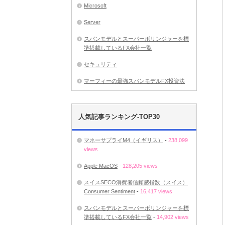
Microsoft
Server
スパンモデルとスーパーボリンジャーを標
準搭載しているFX会社一覧
セキュリティ
マーフィーの最強スパンモデルFX投資法
人気記事ランキング-TOP30
マネーサプライM4（イギリス）
-
238,099
views
Apple MacOS
-
128,205 views
スイスSECO消費者信頼感指数（スイス）
Consumer Sentiment
-
16,417 views
スパンモデルとスーパーボリンジャーを標
準搭載しているFX会社一覧
-
14,902 views