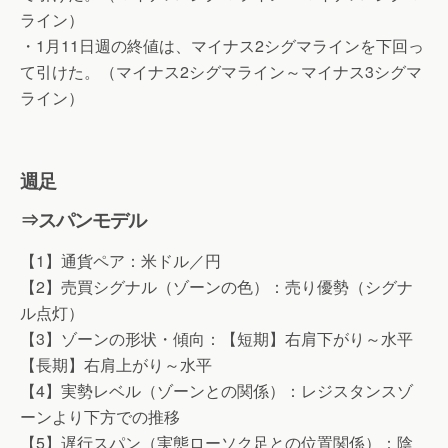
ライン）
・1月11日週の終値は、マイナス2シグマラインを下回っ
て引けた。（マイナス2シグマライン～マイナス3シグマ
ライン）
週足
⇒スパンモデル
【1】通貨ペア：米ドル／円
【2】売買シグナル（ゾーンの色）：売り優勢（シグナ
ル点灯）
【3】ゾーンの形状・傾向：【短期】右肩下がり～水平
【長期】右肩上がり～水平
【4】実勢レベル（ゾーンとの関係）：レジスタンスゾ
ーンより下方での推移
【5】遅行スパン（実態ローソク足との位置関係）：陰