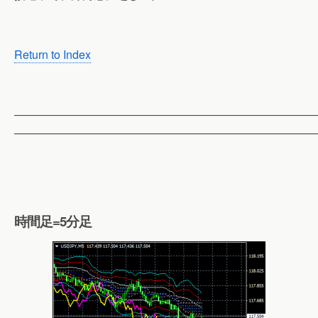
Return to Index
——————————————————————————
——————————————————————————
時間足=5分足