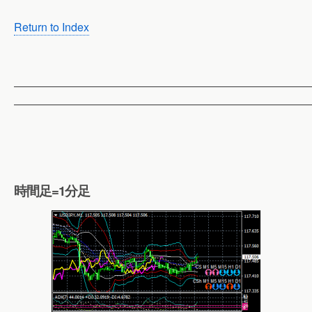
Return to Index
——————————————————————————
——————————————————————————
時間足=1分足