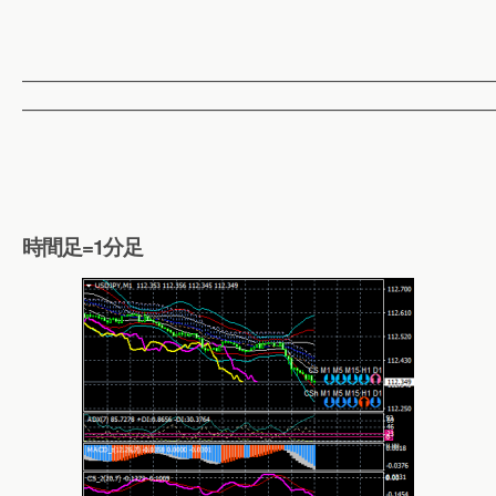
——————————————————————————
——————————————————————————
時間足=1分足