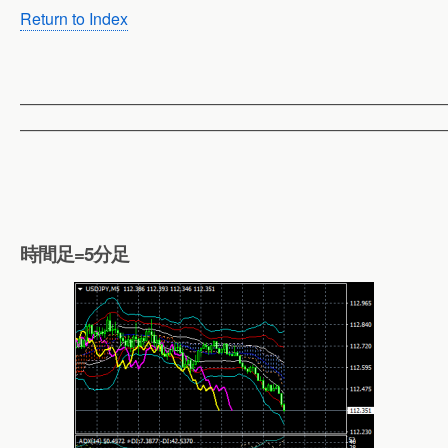
Return to Index
——————————————————————————
——————————————————————————
時間足=5分足