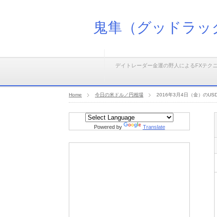
鬼隼（グッドラッ
デイトレーダー金運の野人によるFXテク
Home
今日の米ドル／円相場
2016年3月4日（金）の
Powered by
Translate