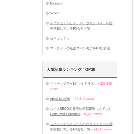
Microsoft
Server
スパンモデルとスーパーボリンジャーを標
準搭載しているFX会社一覧
セキュリティ
マーフィーの最強スパンモデルFX投資法
人気記事ランキング-TOP30
マネーサプライM4（イギリス）
-
238,109
views
Apple MacOS
-
128,310 views
スイスSECO消費者信頼感指数（スイス）
Consumer Sentiment
-
16,423 views
スパンモデルとスーパーボリンジャーを標
準搭載しているFX会社一覧
-
14,919 views