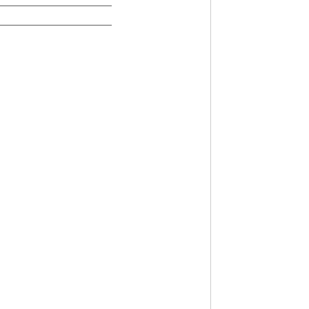
——————————————
——————————————