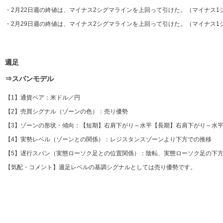
・2月22日週の終値は、マイナス2シグマラインを上回って引けた。（マイナス1
・2月29日週の終値は、マイナス2シグマラインを上回って引けた。（マイナス1
週足
⇒スパンモデル
【1】通貨ペア：米ドル／円
【2】売買シグナル（ゾーンの色）：売り優勢
【3】ゾーンの形状・傾向：【短期】右肩下がり～水平【長期】右肩下がり～水
【4】実勢レベル（ゾーンとの関係）：レジスタンスゾーンより下方での推移
【5】遅行スパン（実態ローソク足との位置関係）：陰転、実態ローソク足の下方
【気配・コメント】週足レベルの基調シグナルとしては売り優勢です。