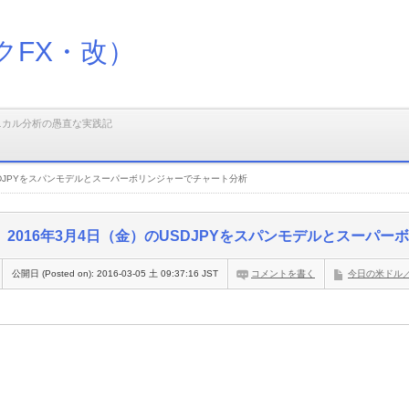
クFX・改）
ニカル分析の愚直な実践記
USDJPYをスパンモデルとスーパーボリンジャーでチャート分析
2016年3月4日（金）のUSDJPYをスパンモデルとスーパ
公開日 (Posted on):
2016-03-05 土 09:37:16 JST
コメントを書く
今日の米ドル