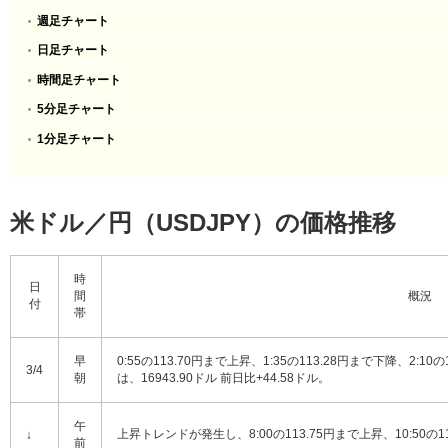
週足チャート
日足チャート
時間足チャート
5分足チャート
1分足チャート
米ドル／円（USDJPY）の価格推移
時
日
間
概況
付
帯
早
0:55の113.70円まで上昇、1:35の113.28円まで下降、2
3/4
朝
は、16943.90ドル 前日比+44.58ドル。
午
上昇トレンドが発生し、8:00の113.75円まで上昇、10:50の1
↓
前