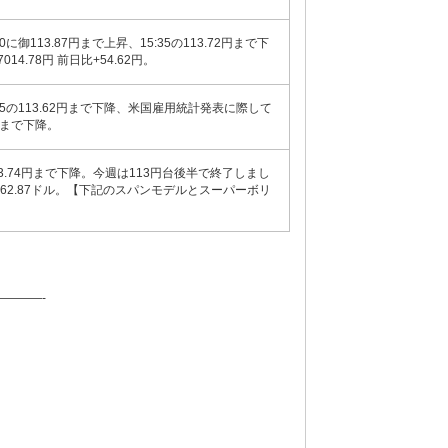
00に御113.87円まで上昇、15:35の113.72円まで下
4.78円 前日比+54.62円。
21:05の113.62円まで下降、米国雇用統計発表に際して
5円まで下降。
113.74円まで下降。今週は113円台後半で終了しまし
比+62.87ドル。【下記のスパンモデルとスーパーボリ
———-