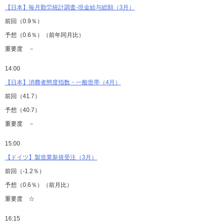
【日本】毎月勤労統計調査-現金給与総額（3月）
前回（0.9％）
予想（0.6％）（前年同月比）
重要度 －
14:00
【日本】消費者態度指数・一般世帯（4月）
前回（41.7）
予想（40.7）
重要度 －
15:00
【ドイツ】製造業新規受注（3月）
前回（-1.2％）
予想（0.6％）（前月比）
重要度 ☆
16:15