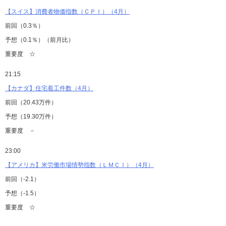
【スイス】消費者物価指数（ＣＰＩ）（4月）
前回（0.3％）
予想（0.1％）（前月比）
重要度 ☆
21:15
【カナダ】住宅着工件数（4月）
前回（20.43万件）
予想（19.30万件）
重要度 －
23:00
【アメリカ】米労働市場情勢指数（ＬＭＣＩ）（4月）
前回（-2.1）
予想（-1.5）
重要度 ☆