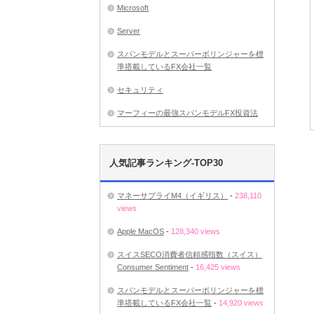
Microsoft
Server
スパンモデルとスーパーボリンジャーを標
準搭載しているFX会社一覧
セキュリティ
マーフィーの最強スパンモデルFX投資法
人気記事ランキング-TOP30
マネーサプライM4（イギリス）
-
238,110
views
Apple MacOS
-
128,340 views
スイスSECO消費者信頼感指数（スイス）
Consumer Sentiment
-
16,425 views
スパンモデルとスーパーボリンジャーを標
準搭載しているFX会社一覧
-
14,920 views