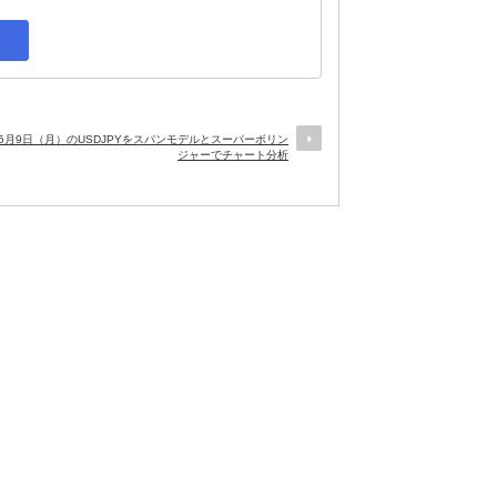
年5月9日（月）のUSDJPYをスパンモデルとスーパーボリン
ジャーでチャート分析