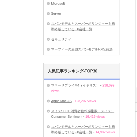
Microsoft
Server
スパンモデルとスーパーボリンジャーを標
準搭載しているFX会社一覧
セキュリティ
マーフィーの最強スパンモデルFX投資法
人気記事ランキング-TOP30
マネーサプライM4（イギリス）
-
238,099
views
Apple MacOS
-
128,207 views
スイスSECO消費者信頼感指数（スイス）
Consumer Sentiment
-
16,419 views
スパンモデルとスーパーボリンジャーを標
準搭載しているFX会社一覧
-
14,902 views