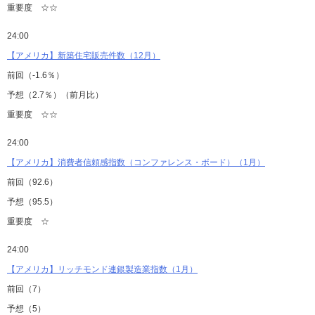
重要度 ☆☆
24:00
【アメリカ】新築住宅販売件数（12月）
前回（-1.6％）
予想（2.7％）（前月比）
重要度 ☆☆
24:00
【アメリカ】消費者信頼感指数（コンファレンス・ボード）（1月）
前回（92.6）
予想（95.5）
重要度 ☆
24:00
【アメリカ】リッチモンド連銀製造業指数（1月）
前回（7）
予想（5）