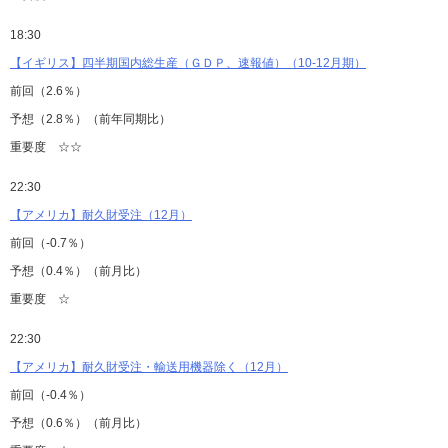
18:30
【イギリス】四半期国内総生産（ＧＤＰ、速報値）（10-12月期）
前回（2.6％）
予想（2.8％）（前年同期比）
重要度 ☆☆
22:30
【アメリカ】耐久財受注（12月）
前回（-0.7％）
予想（0.4％）（前月比）
重要度 ☆
22:30
【アメリカ】耐久財受注・輸送用機器除く（12月）
前回（-0.4％）
予想（0.6％）（前月比）