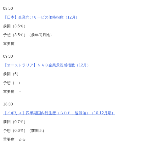
08:50
【日本】企業向けサービス価格指数（12月）
前回（3.6％）
予想（3.5％）（前年同月比）
重要度 －
09:30
【オーストラリア】ＮＡＢ企業景況感指数（12月）
前回（5）
予想（－）
重要度 －
18:30
【イギリス】四半期国内総生産（ＧＤＰ、速報値）（10-12月期）
前回（0.7％）
予想（0.6％）（前期比）
重要度 ☆☆